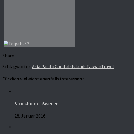
Share
Schlagwörter:
Asia Pacific
Capitals
Islands
Taiwan
Travel
Für dich vielleicht ebenfalls interessant …
Stockholm – Sweden
28. Januar 2016