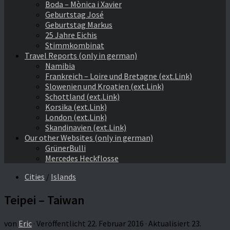
Boda – Mònica i Xavier
Geburtstag José
Geburtstag Markus
25 Jahre Eichis
Stimmkombinat
Travel Reports (only in german)
Namibia
Frankreich – Loire und Bretagne (ext.Link)
Slowenien und Kroatien (ext.Link)
Schottland (ext.Link)
Korsika (ext.Link)
London (ext.Link)
Skandinavien (ext.Link)
Our other Websites (only in german)
GrünerBulli
Mercedes Heckflosse
Cities
/
Islands
Teipei – Taiwan
von
Eric
· Veröffentlicht
22. Februar 2016
· Aktualisiert
23.