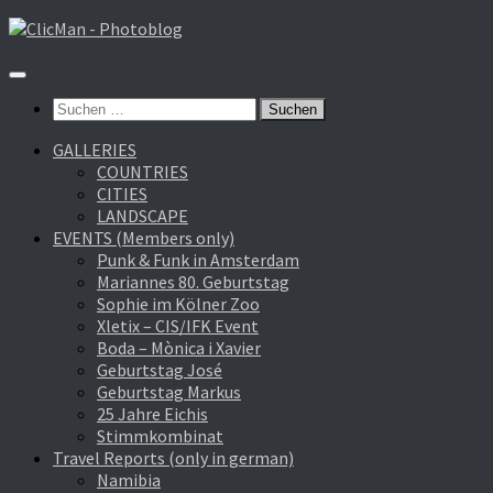
Zum
Inhalt
springen
Suchen
nach:
GALLERIES
COUNTRIES
CITIES
LANDSCAPE
EVENTS (Members only)
Punk & Funk in Amsterdam
Mariannes 80. Geburtstag
Sophie im Kölner Zoo
Xletix – CIS/IFK Event
Boda – Mònica i Xavier
Geburtstag José
Geburtstag Markus
25 Jahre Eichis
Stimmkombinat
Travel Reports (only in german)
Namibia