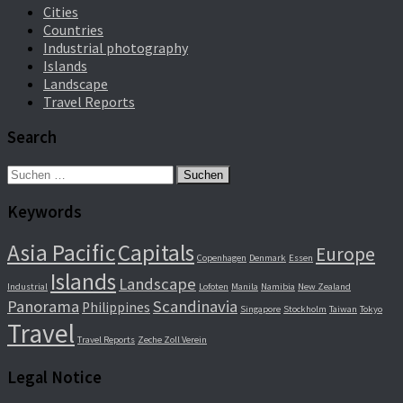
Cities
Countries
Industrial photography
Islands
Landscape
Travel Reports
Search
Suchen
nach:
Keywords
Asia Pacific
Capitals
Europe
Copenhagen
Denmark
Essen
Islands
Landscape
Industrial
Lofoten
Manila
Namibia
New Zealand
Panorama
Scandinavia
Philippines
Singapore
Stockholm
Taiwan
Tokyo
Travel
Travel Reports
Zeche Zoll Verein
Legal Notice