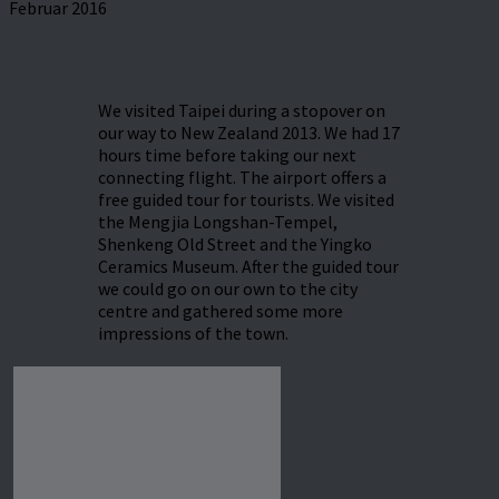
Februar 2016
We visited Taipei during a stopover on
our way to New Zealand 2013. We had 17
hours time before taking our next
connecting flight. The airport offers a
free guided tour for tourists. We visited
the Mengjia Longshan-Tempel,
Shenkeng Old Street and the Yingko
Ceramics Museum. After the guided tour
we could go on our own to the city
centre and gathered some more
impressions of the town.